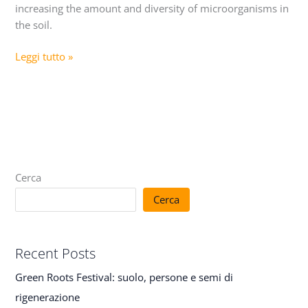
f
.
increasing the amount and diversity of microorganisms in
a
f
r
a
the soil.
m
r
m
/
Leggi tutto »
Cerca
Cerca
Recent Posts
Green Roots Festival: suolo, persone e semi di
rigenerazione